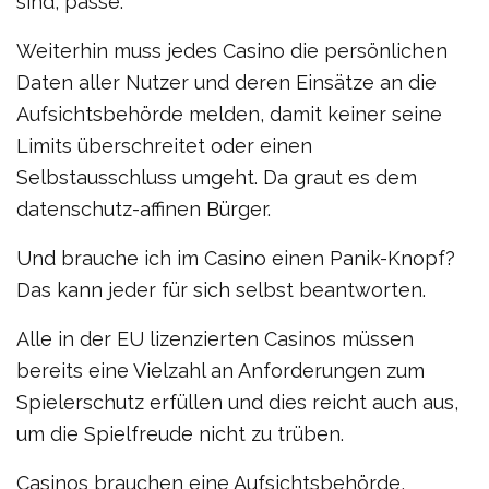
sind, passé.
Weiterhin muss jedes Casino die persönlichen
Daten aller Nutzer und deren Einsätze an die
Aufsichtsbehörde melden, damit keiner seine
Limits überschreitet oder einen
Selbstausschluss umgeht. Da graut es dem
datenschutz-affinen Bürger.
Und brauche ich im Casino einen Panik-Knopf?
Das kann jeder für sich selbst beantworten.
Alle in der EU lizenzierten Casinos müssen
bereits eine Vielzahl an Anforderungen zum
Spielerschutz erfüllen und dies reicht auch aus,
um die Spielfreude nicht zu trüben.
Casinos brauchen eine Aufsichtsbehörde,