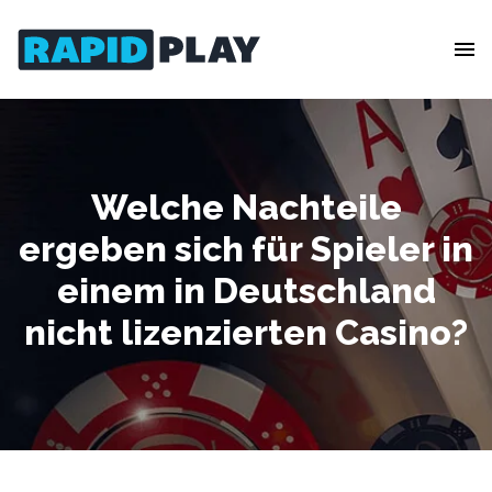
Welche Nachteile
ergeben sich für Spieler in
einem in Deutschland
nicht lizenzierten Casino?