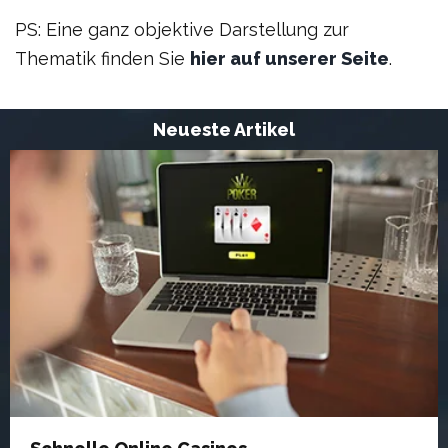
PS: Eine ganz objektive Darstellung zur
Thematik finden Sie
hier auf unserer Seite
.
Neueste Artikel