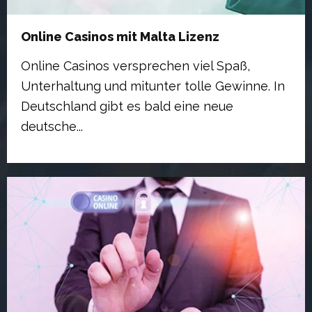
Online Casinos mit Malta Lizenz
Online Casinos versprechen viel Spaß,
Unterhaltung und mitunter tolle Gewinne. In
Deutschland gibt es bald eine neue
deutsche...