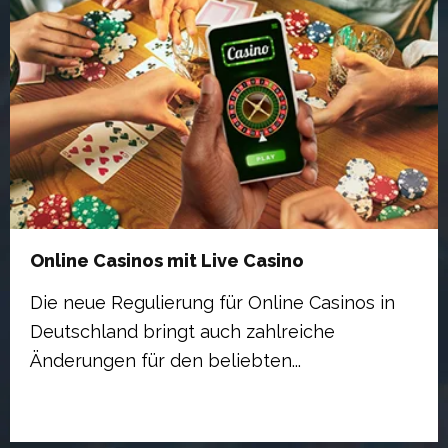
Online Casinos mit Live Casino
Die neue Regulierung für Online Casinos in
Deutschland bringt auch zahlreiche
Änderungen für den beliebten...