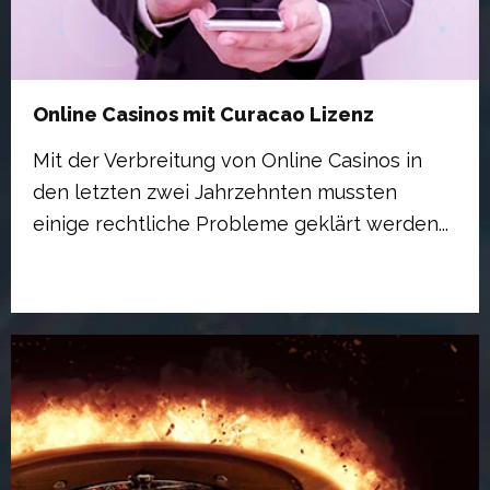
Online Casinos mit Curacao Lizenz
Mit der Verbreitung von Online Casinos in
den letzten zwei Jahrzehnten mussten
einige rechtliche Probleme geklärt werden...