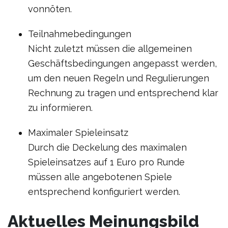
vonnöten.
Teilnahmebedingungen
Nicht zuletzt müssen die allgemeinen
Geschäftsbedingungen angepasst werden,
um den neuen Regeln und Regulierungen
Rechnung zu tragen und entsprechend klar
zu informieren.
Maximaler Spieleinsatz
Durch die Deckelung des maximalen
Spieleinsatzes auf 1 Euro pro Runde
müssen alle angebotenen Spiele
entsprechend konfiguriert werden.
Aktuelles Meinungsbild