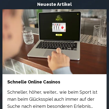
Neueste Artikel
Schnelle Online Casinos
Schneller, höher, weiter... wie beim Sport ist
man beim Glücksspiel auch immer auf der
Suche nach einem besonderen Erlebnis...