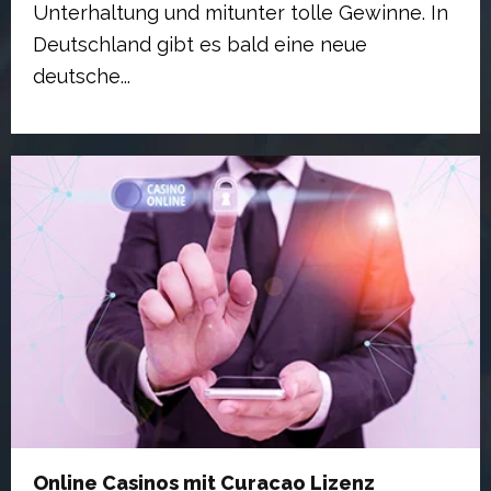
Unterhaltung und mitunter tolle Gewinne. In
Deutschland gibt es bald eine neue
deutsche...
Online Casinos mit Curacao Lizenz