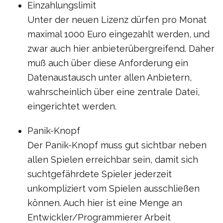
Einzahlungslimit
Unter der neuen Lizenz dürfen pro Monat
maximal 1000 Euro eingezahlt werden, und
zwar auch hier anbieterübergreifend. Daher
muß auch über diese Anforderung ein
Datenaustausch unter allen Anbietern,
wahrscheinlich über eine zentrale Datei,
eingerichtet werden.
Panik-Knopf
Der Panik-Knopf muss gut sichtbar neben
allen Spielen erreichbar sein, damit sich
suchtgefährdete Spieler jederzeit
unkompliziert vom Spielen ausschließen
können. Auch hier ist eine Menge an
Entwickler/Programmierer Arbeit