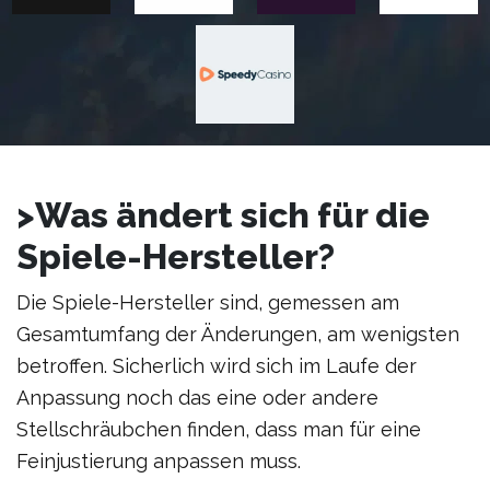
>Was ändert sich für die
Spiele-Hersteller?
Die Spiele-Hersteller sind, gemessen am
Gesamtumfang der Änderungen, am wenigsten
betroffen. Sicherlich wird sich im Laufe der
Anpassung noch das eine oder andere
Stellschräubchen finden, dass man für eine
Feinjustierung anpassen muss.