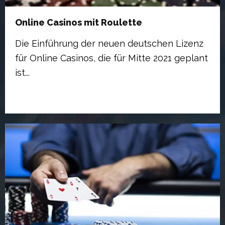
Online Casinos mit Roulette
Die Einführung der neuen deutschen Lizenz
für Online Casinos, die für Mitte 2021 geplant
ist...