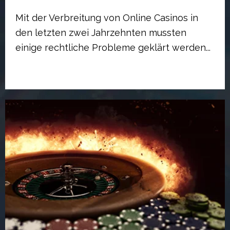
Mit der Verbreitung von Online Casinos in
den letzten zwei Jahrzehnten mussten
einige rechtliche Probleme geklärt werden...