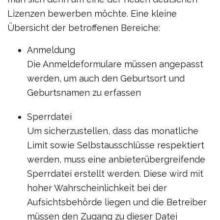
Lizenzen bewerben möchte. Eine kleine
Übersicht der betroffenen Bereiche:
Anmeldung
Die Anmeldeformulare müssen angepasst
werden, um auch den Geburtsort und
Geburtsnamen zu erfassen
Sperrdatei
Um sicherzustellen, dass das monatliche
Limit sowie Selbstausschlüsse respektiert
werden, muss eine anbieterübergreifende
Sperrdatei erstellt werden. Diese wird mit
hoher Wahrscheinlichkeit bei der
Aufsichtsbehörde liegen und die Betreiber
müssen den Zugang zu dieser Datei