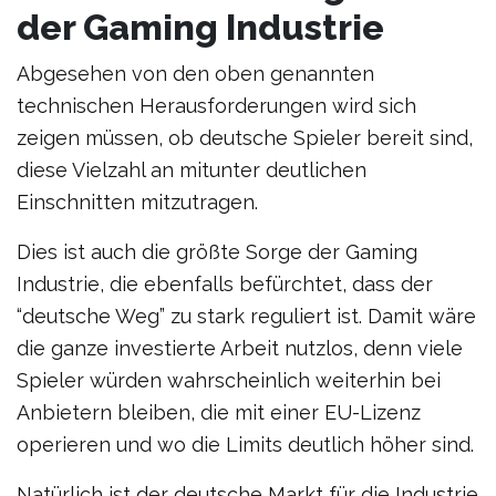
der Gaming Industrie
Abgesehen von den oben genannten
technischen Herausforderungen wird sich
zeigen müssen, ob deutsche Spieler bereit sind,
diese Vielzahl an mitunter deutlichen
Einschnitten mitzutragen.
Dies ist auch die größte Sorge der Gaming
Industrie, die ebenfalls befürchtet, dass der
“deutsche Weg” zu stark reguliert ist. Damit wäre
die ganze investierte Arbeit nutzlos, denn viele
Spieler würden wahrscheinlich weiterhin bei
Anbietern bleiben, die mit einer EU-Lizenz
operieren und wo die Limits deutlich höher sind.
Natürlich ist der deutsche Markt für die Industrie