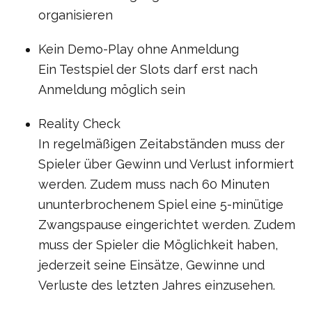
organisieren
Kein Demo-Play ohne Anmeldung
Ein Testspiel der Slots darf erst nach
Anmeldung möglich sein
Reality Check
In regelmäßigen Zeitabständen muss der
Spieler über Gewinn und Verlust informiert
werden. Zudem muss nach 60 Minuten
ununterbrochenem Spiel eine 5-minütige
Zwangspause eingerichtet werden. Zudem
muss der Spieler die Möglichkeit haben,
jederzeit seine Einsätze, Gewinne und
Verluste des letzten Jahres einzusehen.