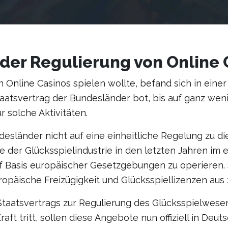
der Regulierung von Online 
n Online Casinos spielen wollte, befand sich in eine
staatsvertrag der Bundesländer bot, bis auf ganz we
r solche Aktivitäten.
esländer nicht auf eine einheitliche Regelung zu d
re der Glücksspielindustrie in den letzten Jahren im
f Basis europäischer Gesetzgebungen zu operieren. 
ropäische Freizügigkeit und Glücksspiellizenzen aus 
taatsvertrags zur Regulierung des Glücksspielwesen
 Kraft tritt, sollen diese Angebote nun offiziell in Deu