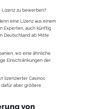
he Lizenz zu bewerben?
 denn eine Lizenz aus einem
n Experten, auch künftig
 in Deutschland ab Mitte
panien, wo eine ähnliche
renge Einschränkungen der
 lizenzierter Casinos
, dafür aber größere
erung von