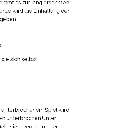
 kommt es zur lang ersehnten
örde wird die Einhaltung der
rgeben.
o
die sich selbst
 ununterbrochenem Spiel wird
ten unterbrochen.Unter
Geld sie gewonnen oder