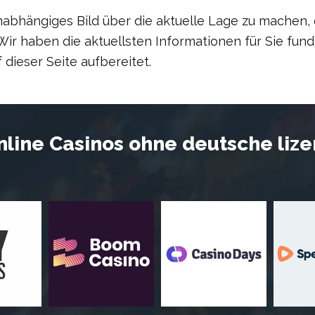
nabhängiges Bild über die aktuelle Lage zu machen, e
ir haben die aktuellsten Informationen für Sie fund
 dieser Seite aufbereitet.
nline Casinos ohne deutsche lize