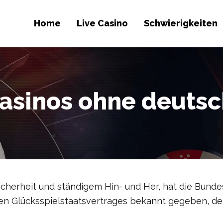
Home
Live Casino
Schwierigkeiten
asinos ohne deutsc
cherheit und ständigem Hin- und Her, hat die Bunde
n Glücksspielstaatsvertrages bekannt gegeben, de