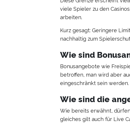
Diese Grenze erscheint viele
viele Spieler zu den Casino
arbeiten.
Kurz gesagt: Geringere Lim
nachhaltig zum Spielerschut
Wie sind Bonusan
Bonusangebote wie Freispiel
betroffen, man wird aber 
eingeschränkt sein werden.
Wie sind die ang
Wie bereits erwähnt, dürfen
gleiches gilt auch für Live C