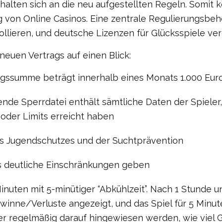
 halten sich an die neu aufgestellten Regeln. Somit
 von Online Casinos. Eine zentrale Regulierungsbeh
lieren, und deutsche Lizenzen für Glücksspiele ve
neuen Vertrags auf einen Blick:
ngssumme beträgt innerhalb eines Monats 1.000 Eur
nde Sperrdatei enthält sämtliche Daten der Spieler, 
oder Limits erreicht haben
 Jugendschutzes und der Suchtprävention
es deutliche Einschränkungen geben
Minuten mit 5-minütiger “Abkühlzeit”. Nach 1 Stunde
winne/Verluste angezeigt, und das Spiel für 5 Minu
r regelmäßig darauf hingewiesen werden, wie viel 