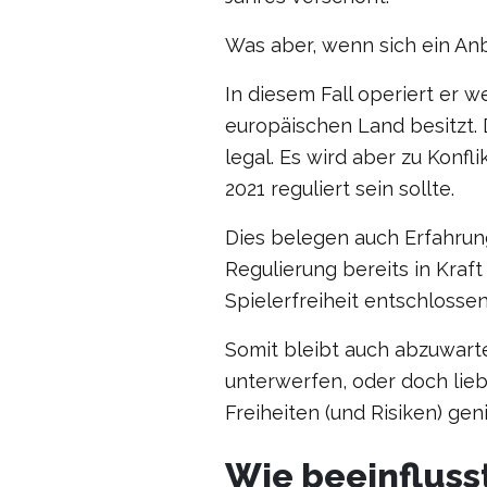
Was aber, wenn sich ein An
In diesem Fall operiert er 
europäischen Land besitzt. 
legal. Es wird aber zu Konf
2021 reguliert sein sollte.
Dies belegen auch Erfahrung
Regulierung bereits in Kraft
Spielerfreiheit entschlossen
Somit bleibt auch abzuwarte
unterwerfen, oder doch lieb
Freiheiten (und Risiken) gen
Wie beeinfluss