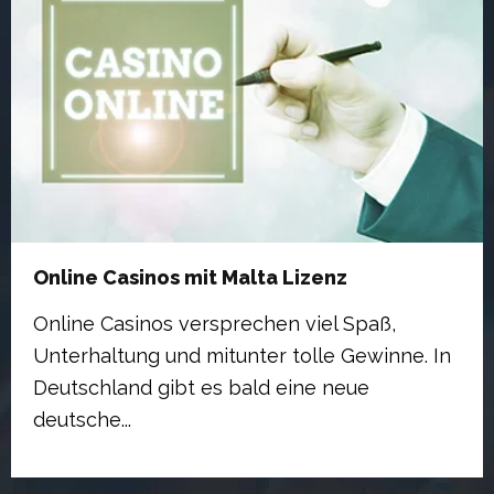
Online Casinos mit Malta Lizenz
Online Casinos versprechen viel Spaß,
Unterhaltung und mitunter tolle Gewinne. In
Deutschland gibt es bald eine neue
deutsche...