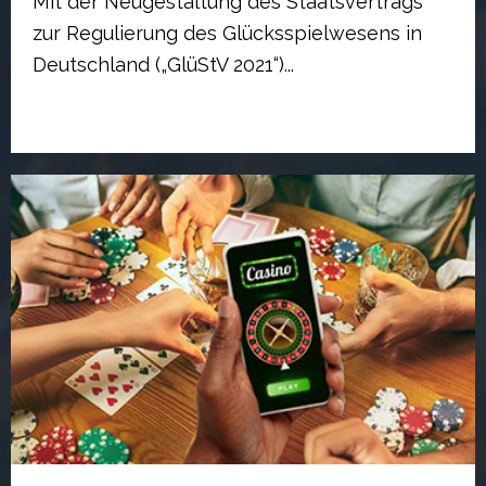
Mit der Neugestaltung des Staatsvertrags
zur Regulierung des Glücksspielwesens in
Deutschland („GlüStV 2021“)...