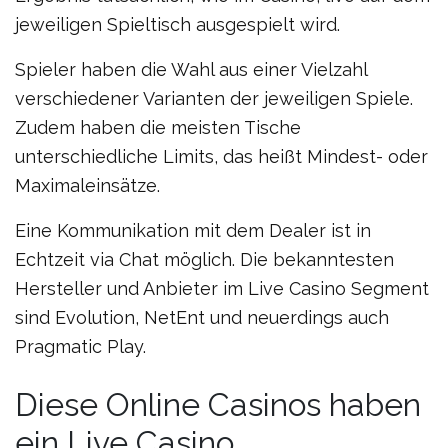
jeweiligen Spieltisch ausgespielt wird.
Spieler haben die Wahl aus einer Vielzahl
verschiedener Varianten der jeweiligen Spiele.
Zudem haben die meisten Tische
unterschiedliche Limits, das heißt Mindest- oder
Maximaleinsätze.
Eine Kommunikation mit dem Dealer ist in
Echtzeit via Chat möglich. Die bekanntesten
Hersteller und Anbieter im Live Casino Segment
sind Evolution, NetEnt und neuerdings auch
Pragmatic Play.
Diese Online Casinos haben
ein Live Casino