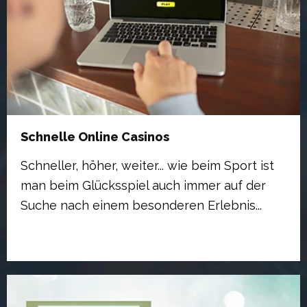
Schnelle Online Casinos
Schneller, höher, weiter... wie beim Sport ist
man beim Glücksspiel auch immer auf der
Suche nach einem besonderen Erlebnis...