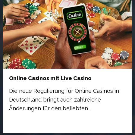
Online Casinos mit Live Casino
Die neue Regulierung für Online Casinos in
Deutschland bringt auch zahlreiche
Änderungen für den beliebten...