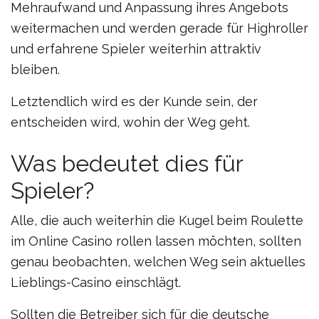
Mehraufwand und Anpassung ihres Angebots
weitermachen und werden gerade für Highroller
und erfahrene Spieler weiterhin attraktiv
bleiben.
Letztendlich wird es der Kunde sein, der
entscheiden wird, wohin der Weg geht.
Was bedeutet dies für
Spieler?
Alle, die auch weiterhin die Kugel beim Roulette
im Online Casino rollen lassen möchten, sollten
genau beobachten, welchen Weg sein aktuelles
Lieblings-Casino einschlägt.
Sollten die Betreiber sich für die deutsche