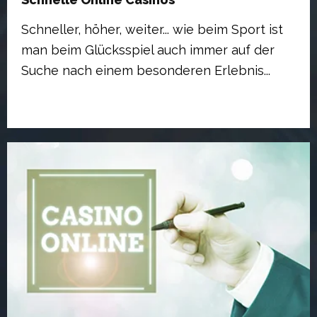
Schneller, höher, weiter... wie beim Sport ist
man beim Glücksspiel auch immer auf der
Suche nach einem besonderen Erlebnis...